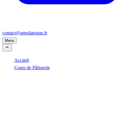
contact@amoilatoque.fr
Menu
Accueil
Cours de Pâtisserie
Cours d'Entremets à domicile
Thématique
Cours d'Entremets à domicile
Les pièces signatures de la pâtisserie française, chez vous