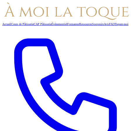
Accueil
Cours de Pâtisserie
CAP Pâtisserie
Événementiel
Formateur
Ressources
Souvenirs
Avis
FAQ
Toquez-moi