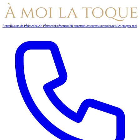
Accueil
Cours de Pâtisserie
CAP Pâtisserie
Événementiel
Formateur
Ressources
Souvenirs
Avis
FAQ
Toquez-moi