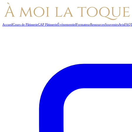
Accueil
Cours de Pâtisserie
CAP Pâtisserie
Événementiel
Formateur
Ressources
Souvenirs
Avis
FAQ