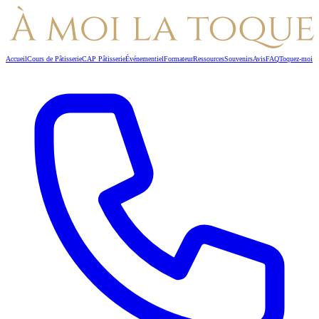
Accueil
Cours de Pâtisserie
CAP Pâtisserie
Événementiel
Formateur
Ressources
Souvenirs
Avis
FAQ
Toquez-moi