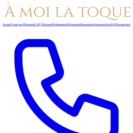
Accueil
Cours de Pâtisserie
CAP Pâtisserie
Événementiel
Formateur
Ressources
Souvenirs
Avis
FAQ
Toquez-moi