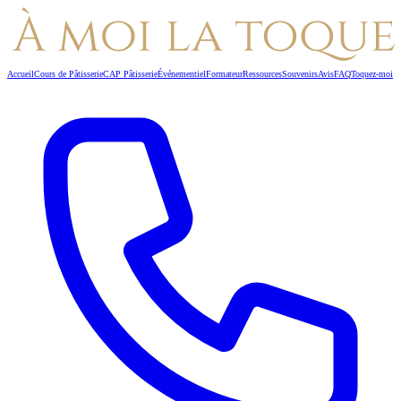
Accueil
Cours de Pâtisserie
CAP Pâtisserie
Événementiel
Formateur
Ressources
Souvenirs
Avis
FAQ
Toquez-moi