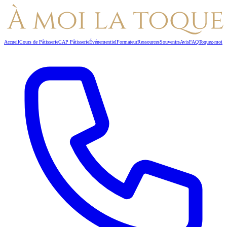
Accueil
Cours de Pâtisserie
CAP Pâtisserie
Événementiel
Formateur
Ressources
Souvenirs
Avis
FAQ
Toquez-moi