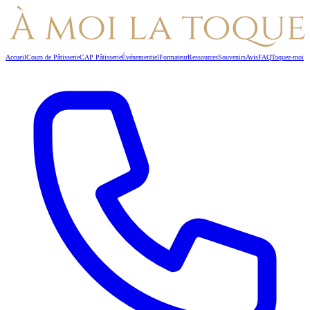
Accueil
Cours de Pâtisserie
CAP Pâtisserie
Événementiel
Formateur
Ressources
Souvenirs
Avis
FAQ
Toquez-moi